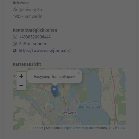
Adresse
Ziegeleiweg 8a
19057 Schwerin
Kontaktmöglichkeiten
+4938520096444
E-Mail senden
https://www.easyjump.de/
Kartenansicht
×
+
Easyjump Trampolinpark
−
Leaflet
| Map data ©
OpenStreetMap
contributors,
CC-BY-SA