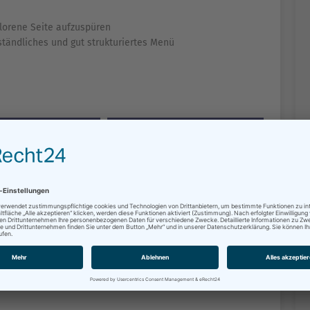
lorene Seite aufzuspüren
rständliches und gut strukturiertes Menü
GERSERVICE
DIENSTLEISTUNGEN
NSTALTUNGEN
VERWALTUNGS­STRUKTUR
DTVERTRETUNG
KUNST & KULTUR
EUERWEHR
STADTPLANUNG