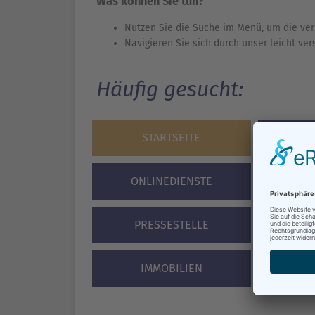
Was können Sie tun?
Nutzen Sie die Suche im Menü, um die ver
Navigieren Sie sich durch unser leicht ve
Häufig gesucht:
STARTSEITE
BÜR
ONLINEDIENSTE
VERA
PRESSESTELLE
STA
IMMOBILIEN
F