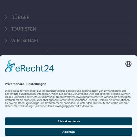
BÜRGER
TOURISTEN
WIRTSCHAFT
Behördennummer 115
KONTAKT
ÖFFNUNGSZEITEN
NOTRUFE & HOTLINES
JOBS
STADTANZEIGER
BROSCHÜREN
PRESSE
DATENSCHUTZ
IMPRESSUM
BARRIEREFREIHEIT
BANKVERBINDUNG