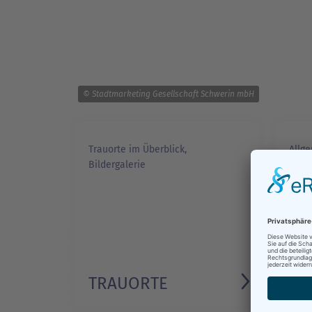
© Stadtmarketing Gesellschaft Schwerin mbH
Trauorte im Überblick,
Allg
Bildergalerie
Gründ
Fall
TRAUORTE
NA