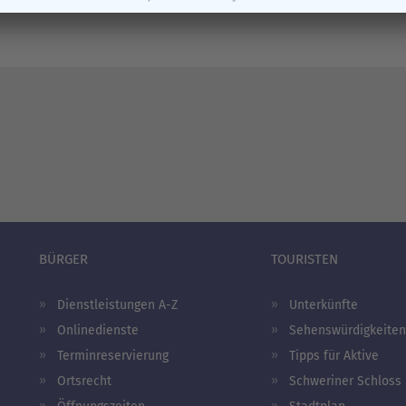
BÜRGER
TOURISTEN
Dienstleistungen A-Z
Unterkünfte
Onlinedienste
Sehenswürdigkeiten
Terminreservierung
Tipps für Aktive
Ortsrecht
Schweriner Schloss