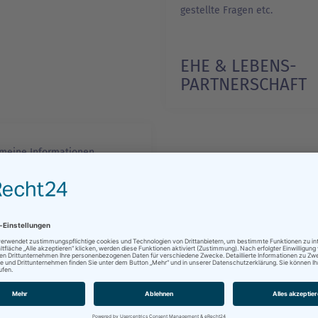
gestellte Fragen etc.
EHE & LEBENS­
PARTNER­SCHAFT
1/1
emeine Informationen,
e, benötigte Unterlagen,
gruppen, Gebühren
MENS­ÄNDERUNG