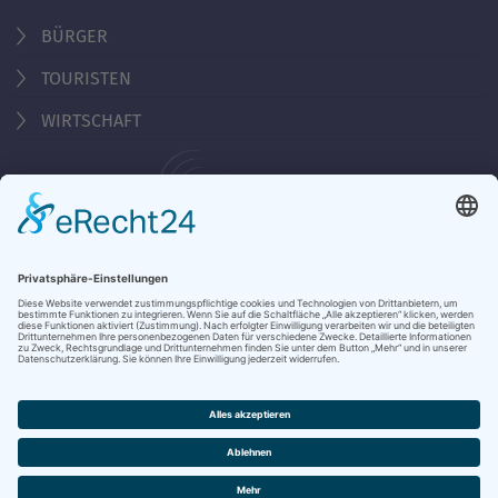
BÜRGER
TOURISTEN
WIRTSCHAFT
Behördennummer 115
KONTAKT
ÖFFNUNGSZEITEN
NOTRUFE & HOTLINES
JOBS
STADTANZEIGER
BROSCHÜREN
PRESSE
DATENSCHUTZ
IMPRESSUM
BARRIEREFREIHEIT
BANKVERBINDUNG