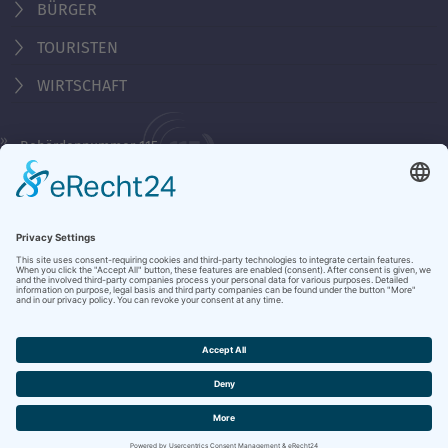
BÜRGER
TOURISTEN
WIRTSCHAFT
Behördennummer 115
KONTAKT
ÖFFNUNGSZEITEN
NOTRUFE & HOTLINES
JOBS
STADTANZEIGER
BROSCHÜREN
PRESSE
DATENSCHUTZ
IMPRESSUM
BARRIEREFREIHEIT
BANKVERBINDUNG