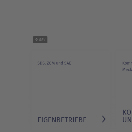
© GBV
SDS, ZGM und SAE
Komm
Meck
KO
EIGENBETRIEBE
UN