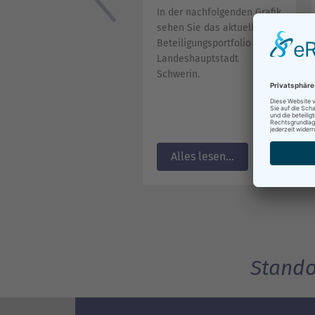
In der nachfolgenden Grafik
sehen Sie das aktuelle
Beteiligungsportfolio der
Landeshauptstadt
Schwerin.
Alles lesen...
Stando