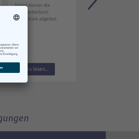
Daniel Riemer die
der Landeshauptstadt
SDS-Werkleiterin
Schwerin für das Jahr 20
Ilka Wilczek abgelöst.
befindet sich gegenwärti
im Gremienlauf und wird
voraussichtlich am
23.03.2026 von der
Stadtvertretung zur
Kenntnis genommen.
Alles lesen...
Alles lesen...
igungen