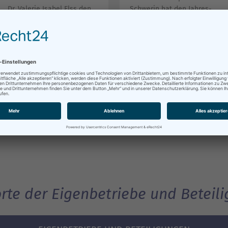
Dr. Valerie Isabel Elss den
Schwerin hat den Jahres-
ZGM-Werkleiter
bericht ÖPNV 2025 auf
Kristian Meier-Hedrich
Grundlage der VO (EG)
abgelöst.
1370/2007 erstellt.
Alles lesen...
Alles lesen...
rte der Eigenbetriebe und Beteil