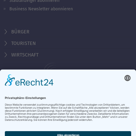
Stadtanzeiger abonnieren
Business Newsletter abonnieren
BÜRGER
TOURISTEN
WIRTSCHAFT
Behördennummer 115
KONTAKT
ÖFFNUNGSZEITEN
NOTRUFE & HOTLINES
JOBS
STADTANZEIGER
BROSCHÜREN
PRESSE
DATENSCHUTZ
IMPRESSUM
BARRIEREFREIHEIT
BANKVERBINDUNG