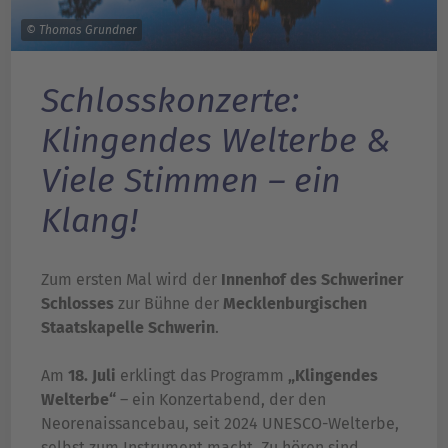
© Thomas Grundner
Schlosskonzerte:
Klingendes Welterbe &
Viele Stimmen – ein
Klang!
Zum ersten Mal wird der
Innenhof des Schweriner
Schlosses
zur Bühne der
Mecklenburgischen
Staatskapelle Schwerin
.
Am
18. Juli
erklingt das Programm
„Klingendes
Welterbe“
– ein Konzertabend, der den
Neorenaissancebau, seit 2024 UNESCO-Welterbe,
selbst zum Instrument macht. Zu hören sind