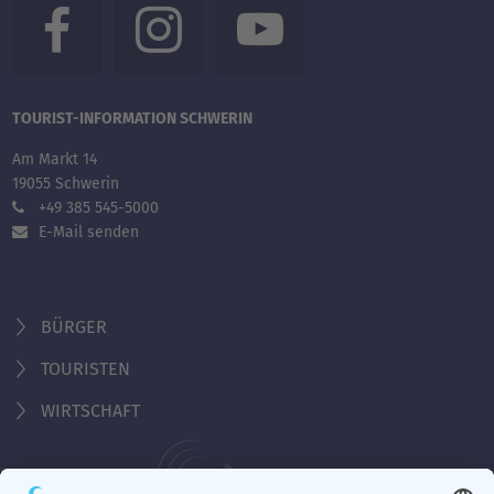
TOURIST-INFORMATION SCHWERIN
Am Markt 14
19055 Schwerin
+49 385 545-5000
E-Mail senden
BÜRGER
TOURISTEN
WIRTSCHAFT
Behördennummer 115