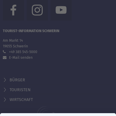
TOURIST-INFORMATION SCHWERIN
Am Markt 14
19055 Schwerin
+49 385 545-5000
E-Mail senden
BÜRGER
TOURISTEN
WIRTSCHAFT
Behördennummer 115