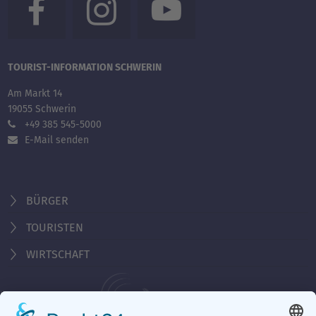
TOURIST-INFORMATION SCHWERIN
Am Markt 14
19055 Schwerin
+49 385 545-5000
E-Mail senden
BÜRGER
TOURISTEN
WIRTSCHAFT
Behördennummer 115