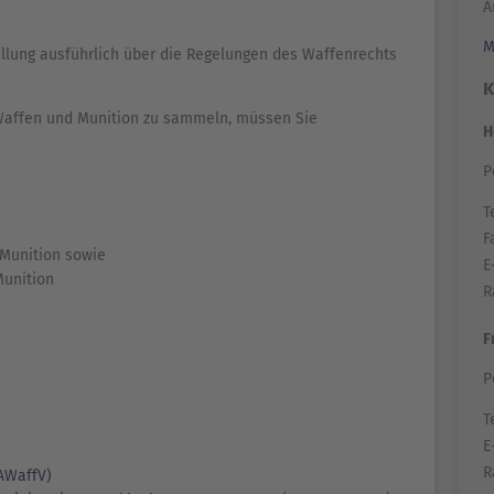
A
M
ellung ausführlich über die Regelungen des Waffenrechts
K
e Waffen und Munition zu sammeln, müssen Sie
H
P
Te
F
Munition sowie
E
Munition
R
F
P
Te
E
R
AWaffV)