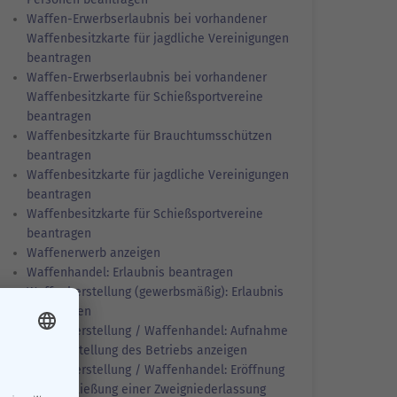
Waffen-Erwerbserlaubnis bei vorhandener
Waffenbesitzkarte für jagdliche Vereinigungen
beantragen
Waffen-Erwerbserlaubnis bei vorhandener
Waffenbesitzkarte für Schießsportvereine
beantragen
Waffenbesitzkarte für Brauchtumsschützen
beantragen
Waffenbesitzkarte für jagdliche Vereinigungen
beantragen
Waffenbesitzkarte für Schießsportvereine
beantragen
Waffenerwerb anzeigen
Waffenhandel: Erlaubnis beantragen
Waffenherstellung (gewerbsmäßig): Erlaubnis
beantragen
Waffenherstellung / Waffenhandel: Aufnahme
oder Einstellung des Betriebs anzeigen
Waffenherstellung / Waffenhandel: Eröffnung
oder Schließung einer Zweigniederlassung