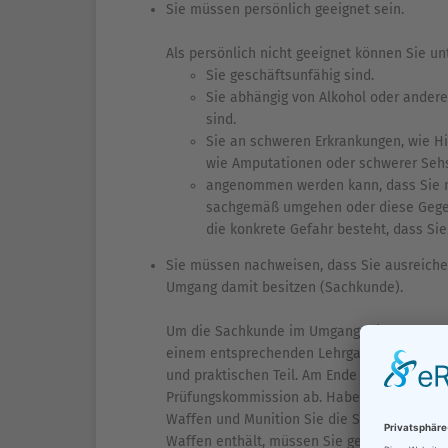
Sie müssen persönlich geeignet sein.
Als persönlich nicht geeignet können Sie u
Sie geschäftsunfähig sind.
Sie abhängig von Alkohol oder andere
sind.
Sie an schweren Erkrankungen, wie Hi
wie Amputationen oder schwerer Seh
angenommen werden kann, dass Sie mi
sachgemäß umgehen oder diese Gegen
die konkrete Gefahr besteht, dass Sie
Sie müssen nachweisen, dass Sie ausreich
Umgang damit besitzen (Sachkunde).
Um die Sachkunde im Umgang mit Waffen u
einem entsprechenden Lehrgang teilgenomm
und praktischen Teil. Am Ende des Lehrgangs
Prüfungskommission ab. Haben Sie die Prüf
Waffen und Munition Sie die Sachkunde er
Waffen enthält, müssen Sie gegebenenfalls 