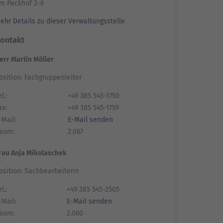
m Packhof 2-6
ehr Details zu dieser Verwaltungsstelle
ontakt
err Martin Möller
osition: Fachgruppenleiter
l.:
+49 385 545-1750
ax:
+49 385 545-1759
-Mail:
E-Mail senden
aum:
2.067
rau Anja Mikolaschek
osition: Sachbearbeiterin
l.:
+49 385 545-2505
-Mail:
E-Mail senden
aum:
2.060