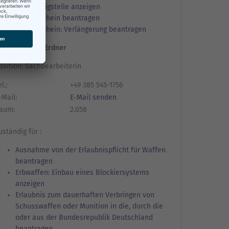
oder Zweigstelle anzeigen
Waffenschein beantragen
Waffenschein: Verlängerung beantragen
rau Franziska Erdner
osition: Sachbearbeiterin
l.:
+49 385 545-1756
-Mail:
E-Mail senden
aum:
2.058
uständig für :
Ausnahme von der Erlaubnispflicht für Waffen
beantragen
Erbwaffen: Einbau eines Blockiersystems
anzeigen
Erlaubnis zum dauerhaften Verbringen von
Schusswaffen oder Munition in die, durch die
oder aus der Bundesrepublik Deutschland
beantragen