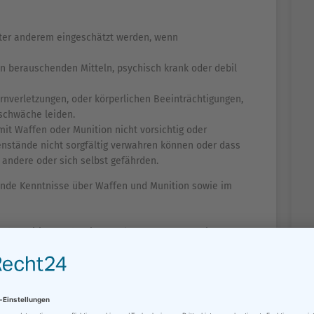
nter anderem eingeschätzt werden, wenn
n berauschenden Mitteln, psychisch krank oder debil
rnverletzungen, oder körperlichen Beeinträchtigungen,
schwäche leiden.
t Waffen oder Munition nicht vorsichtig oder
stände nicht sorgfältig verwahren können oder dass
 andere oder sich selbst gefährden.
ende Kenntnisse über Waffen und Munition sowie im
nd Munition nachweisen zu können, müssen Sie an
en haben. Der Lehrgang umfasst einen theoretischen
 legen Sie eine Prüfung vor einer autorisierten
ung bestanden, erhalten Sie einen Nachweis, für welche
worben haben. Wenn Ihre Sammlung keine schussfähigen
keine Schussfertigkeiten haben. Diese Entscheidung