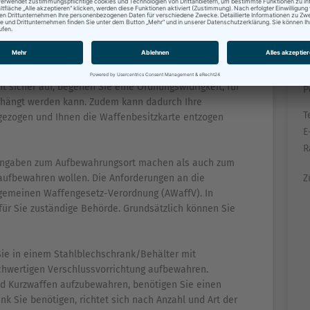
nd Munition sicher aufbewahren können.
F
echtigter Zugriff auf Waffen und Munition haben dürfen.
 sicher auf, begehen Sie eine Ordnungswidrigkeit, für
P
erhängt werden kann. Zudem kann dadurch Ihre
Te
l gezogen und Ihnen die Waffenbesitzkarte entzogen
E
R
wohl Angaben zum Aufbewahrungsort machen als auch zum
Z
 aufbewahren wollen. Die Anforderungen an die
lgemeinen Waffengesetz-Verordnung (AWaffV). In
 für Sie zuständige Behörde. Grundsätzlich können Sie
Sie in einem Stahlblechschrank/Behälter mit
chwertigen Verschlussvorrichtung aufbewahren.
nd Kurzwaffen aufzubewahren, benötigen Sie einen
 Sie benötigen, richtet sich nach Anzahl und Art der