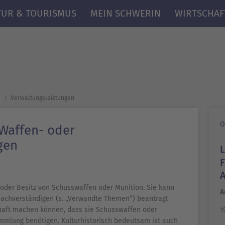
TUR & TOURISMUS
MEIN SCHWERIN
WIRTSCHAF
Verwaltungsleistungen
O
 Waffen- oder
gen
 oder Besitz von Schusswaffen oder Munition. Sie kann
A
achverständigen (s. „Verwandte Themen“) beantragt
haft machen können, dass sie Schusswaffen oder
1
mmlung benötigen. Kulturhistorisch bedeutsam ist auch