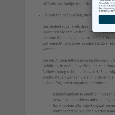
trifft die zuständige Behörde.
Sie müssen nachweisen, dass Sie Waffen u
Das bedeutet generell, dass nur Sie als Ber
Bewahren Sie Ihre Waffen und Munition nicht
die eine Geldbuße von bis zu 10.000 EUR v
waffenrechtliche Zuverlässigkeit in Zweife
werden.
​​​​​​​Bei der Antragstellung müssen Sie so
Behältnis, in dem Sie Waffen und Munition
Aufbewahrung richten sich nach § 13 der Al
Zweifelsfällen wenden Sie sich bitte an die
sich an folgenden Vorgaben orientieren:
Erlaubnispflichtige Munition müssen 
Schwenkriegelschloss oder einer glei
Um erlaubnispflichtige Langwaffen u
Waffenschrank. Welchen Waffenschrank