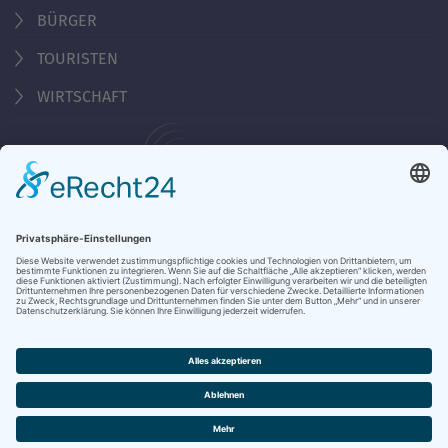
BÜRGER
TOURISTEN
WIRTSCHAFT
Behördennummer 115
KONTAKT
ÖFFNUNGSZEITEN
NOTRUFE & HOTLINES
JOBS
STADTANZEIGER
BROSCHÜREN
PRESSE
DATENSCHUTZ
IMPRESSUM
BARRIEREFREIHEIT
BANKVERBINDUNG