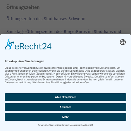
Öffnungszeiten
Öffnungszeiten des Stadthauses Schwerin
Samstags-Öffnungszeiten des BürgerBüros im Stadthaus und
der Kfz-Zulassungs- und Führerscheinbehörde
FOLGEN SIE UNS
Newsletter "Neues aus Schwerin" abonnieren
Stadtanzeiger abonnieren